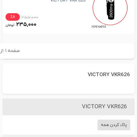
VICTORY VKR 626
٪۸
۲۵۵,۰۰۰
۲۳۵,۰۰۰
تومان
صفحه
۱
از
۱
VICTORY VKR626
VICTORY VKR626
پاک کردن همه