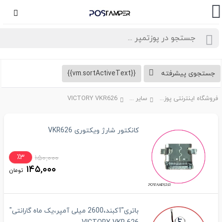
تجوی پیشرفته
{{vm.sortActiveText}}
فروشگاه اینترنتی پوزتمپر
سایر ...
VICTORY VKR626
کانکتور شارژ ویکتوری VKR626
٪۳
۱۵۰,۰۰۰
۱۴۵,۰۰۰
تومان
باتری"آکبند،2600 میلی آمپر،یک ماه گارانتی"