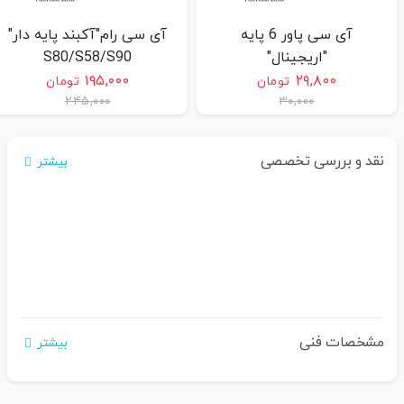
آی سی پاور 6 پایه
آی سی رام"آکبند پایه دار"
"اریجینال"
S80/S58/S90
S58/S80/D210G/D210COMBO/S90
۱۹۵,۰۰۰
۲۹,۸۰۰
تومان
تومان
۲۴۵,۰۰۰
۳۰,۰۰۰
نقد و بررسی تخصصی
بیشتر
مشخصات فنی
بیشتر