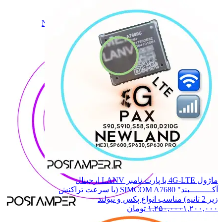
SP630PRO
SP630PRO
SP830
SP830
N900,N910,N510
N900,N910,N510
همه دسته بندی های NEWLAND
ماژول 4G-LTE با پارت نامبر LANV ارجینال
آکـــــــــبند" SIMCOM A7680 (با سرعت تراکنش
زیر 2 ثانیه) مناسب انواع پکس و نیولند
۱,۲۰۰,۰۰۰
۱,۲۵۰,۰۰۰
تومان
NEWLAND
NEWLAND