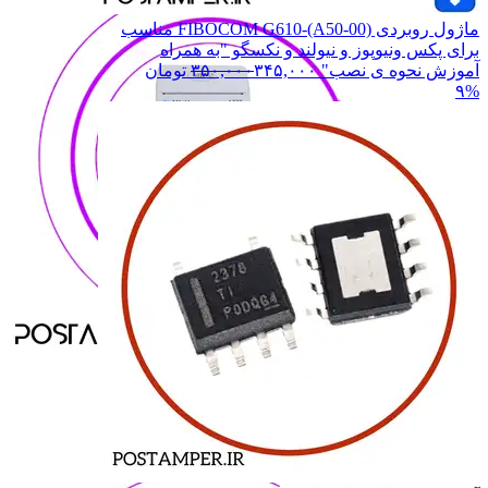
ماژول روبردی FIBOCOM G610-(A50-00) مناسب
برای پکس ونیوپوز و نیولند و نکسگو "به همراه
آموزش نحوه ی نصب"
۳۴۵,۰۰۰
۳۵۰,۰۰۰
تومان
۹%
ANFU
ANFU
H9
H9
H919
H919
H9 PRO
H9 PRO
همه دسته بندی های MOREFUN