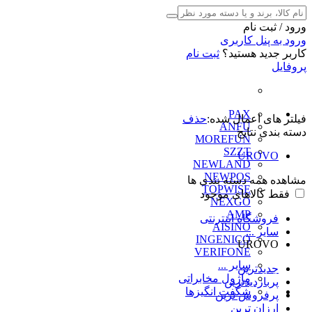
ورود / ثبت نام
ورود به پنل کاربری
کاربر جدید هستید؟
ثبت نام
پروفایل
PAX
فیلتر های اعمال شده:
حذف
ANFU
دسته بندی نتایج
MOREFUN
SZZT
UROVO
NEWLAND
NEWPOS
مشاهده همه دسته بندی ها
TOPWISE
فقط کالاهای موجود
NEXGO
AMP
فروشگاه اینترنتی
AISINO
سایر ...
INGENICO
UROVO
VERIFONE
سایر ...
جدیدترین
ماژول مخابراتی
پربازدیدترین
شگفت انگیزها
پرفروش ترین
ارزان ترین