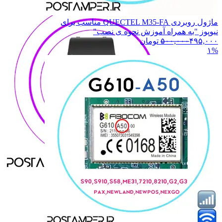
ماژول روبردی QUECTEL M35-FA مناسب برای
نیوپوز "به همراه آموزش نحوه ی نصب"
۴۹۵,۰۰۰
۵۰۰,۰۰۰
تومان
۱%
PAX
PAX
AF70
AF70
AF75
AF75
همه دسته بندی های ANFU