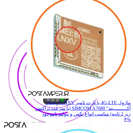
7210
7210
7220
7220
8110
8110
8210
8210
همه دسته بندی های NEWPOS
ماژول 4G-LTE با پارت نامبر LNXV ارجینال
آکـــــــــبند" SIMCOM A7680 (با سرعت تراکنش
زیر 2 ثانیه) مناسب انواع پکس و نیولند
ناموجود
۴%