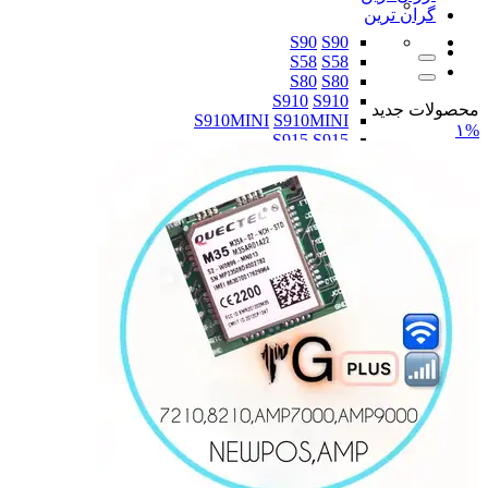
گران ترین
S90
S90
S58
S58
S80
S80
S910
S910
محصولات جدید
S910MINI
S910MINI
۱%
S915
S915
D180
D180
D200
D200
D210B
D210B
D210G
D210G
D210 COMBO
D210 COMBO
D220
D220
D230
D230
A620
A620
A910
A910
A920
A920
A920 PRO
A920 PRO
S920
S920
S800
S800
S900
S900
Q60
Q60
Q80
Q80
همه دسته بندی های PAX