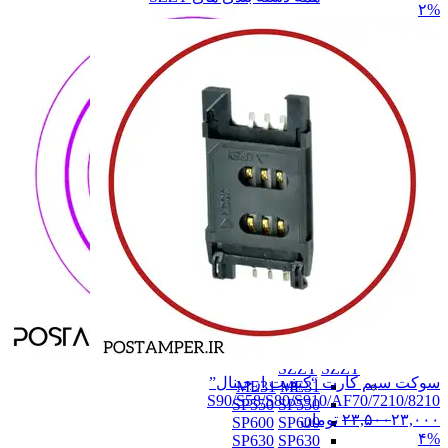
۲%
SZZT
SZZT
سوکت سیم کارت “کیفیت ارجینال”
ME31
ME31
S90/S58/S80/S910/AF70/7210/8210
SP550
SP550
۲۳,۰۰۰
۲۳,۵۰۰
تومان
SP600
SP600
۴%
SP630
SP630