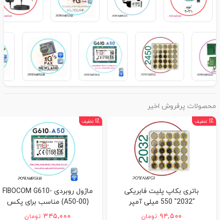
محصولات پرفروش اخیر
۱٪
۱٪
تخفیف
تخفیف
باتری بکاپ پلیت فابریکی
ماژول روبردی FIBOCOM G610-
"2032" 550 میلی آمپر
(A50-00) مناسب برای پکس
S90/S915/I80/I90/AF70/AF75...
ونیوپوز و نیولند و نکسگو "به
۳۴۵,۰۰۰
۹۴,۵۰۰
تومان
تومان