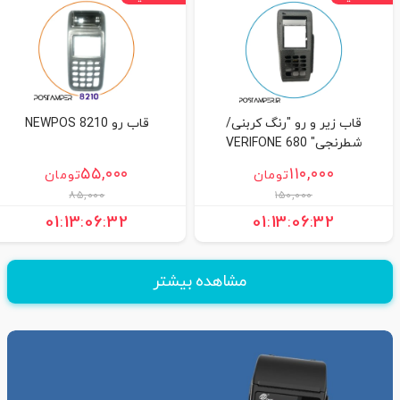
قاب زیر و رو "رنگ کربنی/
قاب رو NEWPOS 8210
شطرنجی" VERIFONE 680
۵۵,۰۰۰
۱۱۰,۰۰۰
تومان
تومان
۸۵,۰۰۰
۱۵۰,۰۰۰
01
:
13
:
06
:
31
01
:
13
:
06
:
31
مشاهده بیشتر