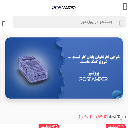
٪۲۷
تخفیف
٪۳۵
تخفیف