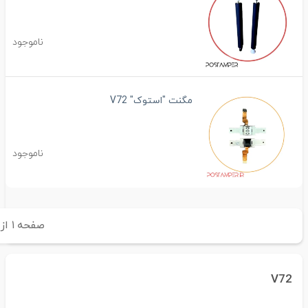
ناموجود
مگنت "استوک" V72
ناموجود
صفحه
۱
از
۱
V72