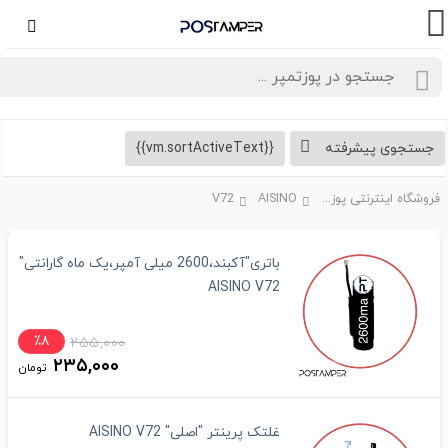
تجوی پیشرفته
{{vm.sortActiveText}}
فروشگاه اینترنتی پوزتمپر
AISINO
V72
باتری"آکبند،2600 میلی آمپر،یک ماه گارانتی"
AISINO V72
٪۸
۲۵۵,۰۰۰
۲۳۵,۰۰۰
تومان
غلتک پرینتر "اصلی" AISINO V72