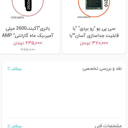
سی پی یو “رو بردی” "با
باتری"آکبند،2600 میلی
قابلیت جداسازی آسان""با
آمپر،یک ماه گارانتی" AMP
ضمانت سلامت
9000
۲۳۵,۰۰۰
۳۷۰,۰۰۰
تومان
تومان
۲۵۵,۰۰۰
7210/8210/AMP7000/AMP9000
نقد و بررسی تخصصی
بیشتر
مشخصات فنی
بیشتر