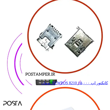
7210
7210
7220
7220
8110
8110
8210
8210
همه دسته بندی های NEWPOS
کانکتور اپ NEWPOS 8210
۱۵,۰۰۰
تومان