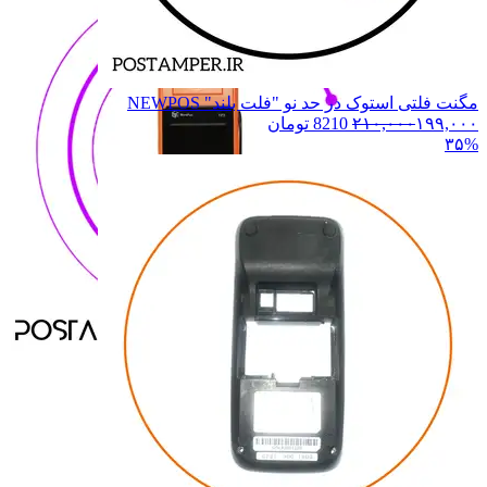
مگنت فلتی استوک در حد نو "فلت بلند" NEWPOS
۱۹۹,۰۰۰
۲۱۰,۰۰۰
8210
تومان
۳۵%
MOREFUN
MOREFUN
i80
i80
i90
i90
KS8210
KS8210
KS8223
KS8223
8225
8225
همه دسته بندی های SZZT