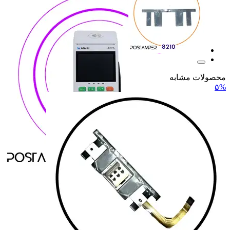
محصولات مشابه
۵%
ANFU
ANFU
H9
H9
H919
H919
H9 PRO
H9 PRO
همه دسته بندی های MOREFUN