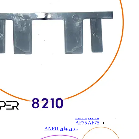
PAX
PAX
AF70
AF70
AF75
AF75
همه دسته بندی های ANFU