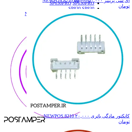
آی سی پرینتر NEWPOS 8210
۵۰,۰۰۰
۵۵,۰۰۰
SP630PRO
SP630PRO
تومان
SP830
SP830
N900,N910,N510
N900,N910,N510
همه دسته بندی های NEWLAND
کانکتور مادگی باتری NEWPOS 8210
۲۰,۰۰۰
تومان
NEWLAND
NEWLAND