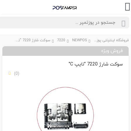
فروشگاه اینترنتی پوزتمپر
NEWPOS
7220
سوکت شارژ 7220 "تایپ C"
فروش ویژه
سوکت شارژ 7220 "تایپ C"
(0)