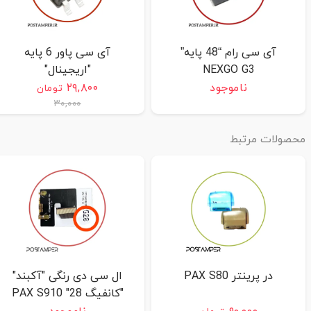
آی سی رام “48 پایه”
آی سی پاور 6 پایه
NEXGO G3
"اریجینال"
S80/D210G/D210COMBO/S90
ناموجود
۲۹,۸۰۰
تومان
۳۰,۰۰۰
حصولات مرتبط
در پرینتر PAX S80
ال سی دی رنگی "آکبند"
"کانفیگ 28" PAX S910