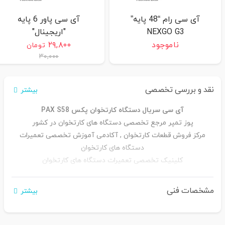
آی سی رام “48 پایه”
آی سی پاور 6 پایه
NEXGO G3
"اریجینال"
S80/D210G/D210COMBO/S90
ناموجود
۲۹,۸۰۰
تومان
۳۰,۰۰۰
نقد و بررسی تخصصی
بیشتر
آی سی سریال دستگاه کارتخوان پکس PAX S58
پوز تمپر مرجع تخصصی دستگاه های کارتخوان در کشور
مرکز فروش قطعات کارتخوان , آکادمی آموزش تخصصی تعمیرات
دستگاه های کارتخوان
کلینیک تخصصی تعمیرات دستگاه های کارتخوان
پشتیبانی و گارانتی محصولات
مشخصات فنی
بیشتر