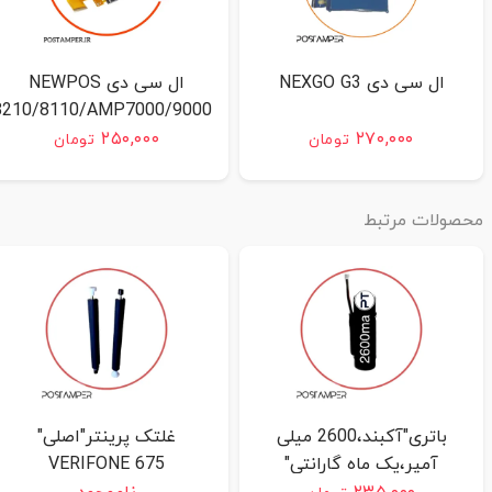
ال سی دی NEXGO G3
ال سی دی NEWPOS
0/8210/8110/AMP7000/9000
۲۵۰,۰۰۰
۲۷۰,۰۰۰
تومان
تومان
حصولات مرتبط
باتری"آکبند،2600 میلی
غلتک پرینتر"اصلی"
آمپر،یک ماه گارانتی"
VERIFONE 675