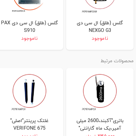
گلس (طلق) ال سی دی
گلس (طلق) ال سی دی PAX
S910
NEXGO G3
ناموجود
ناموجود
حصولات مرتبط
باتری"آکبند،2600 میلی
غلتک پرینتر"اصلی"
آمپر،یک ماه گارانتی"
VERIFONE 675