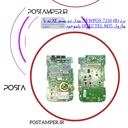
برد (B) NEWPOS 7210 مدل دو سیم کارته با
ماژول QUECTEL M35
ناموجود
ANFU
ANFU
H9
H9
H919
H919
H9 PRO
H9 PRO
همه دسته بندی های MOREFUN