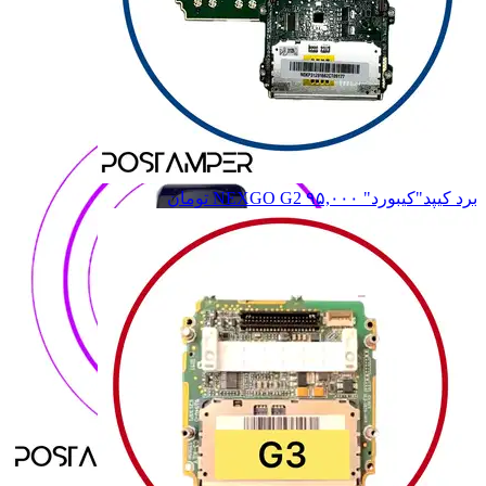
7210
7210
7220
7220
8110
8110
8210
8210
همه دسته بندی های NEWPOS
برد کیپد"کیبورد" NEXGO G2
۹۵,۰۰۰
تومان