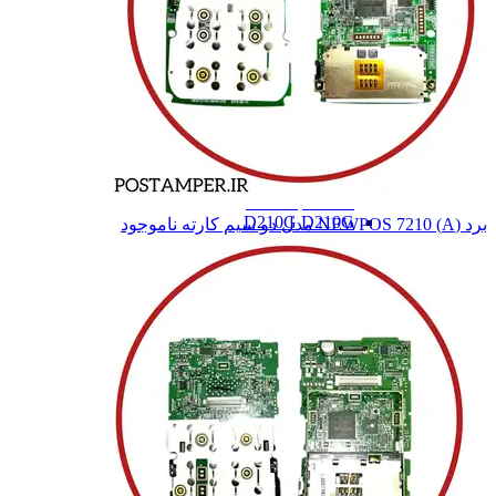
S90
S90
S58
S58
S80
S80
S910
S910
S910MINI
S910MINI
S915
S915
D180
D180
D200
D200
D210B
D210B
D210G
D210G
برد (A) NEWPOS 7210 مدل دو سیم کارته
ناموجود
D210 COMBO
D210 COMBO
D220
D220
D230
D230
A620
A620
A910
A910
A920
A920
A920 PRO
A920 PRO
S920
S920
S800
S800
S900
S900
Q60
Q60
Q80
Q80
همه دسته بندی های PAX