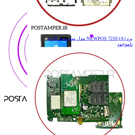
برد (A) NEWPOS 7210 مدل سه سیم کارته
ناموجود
PAX
PAX
AF70
AF70
AF75
AF75
همه دسته بندی های ANFU