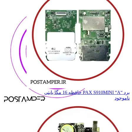
برد “PAX S910MINI “A حافظه 16 مگا بایتی
ناموجود
SZZT
SZZT
ME31
ME31
SP550
SP550
SP600
SP600
SP630
SP630