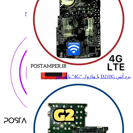
SP630PRO
SP630PRO
SP830
SP830
N900,N910,N510
N900,N910,N510
همه دسته بندی های NEWLAND
برد آنتن D210G با ماژول “4G”
ناموجود
NEWLAND
NEWLAND