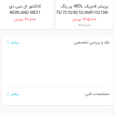
پرینتر فابریک 48DL پر رنگ
کانکتور ال سی دی
9/H9PRO/AF70/AF75/I80/I90/675/7210/8210/AMP/D210B-
NEWLAND ME31
G-C
۲۰,۰۰۰
۴۱۵,۰۰۰
تومان
تومان
۴۲۰,۰۰۰
نقد و بررسی تخصصی
بیشتر
مشخصات فنی
بیشتر