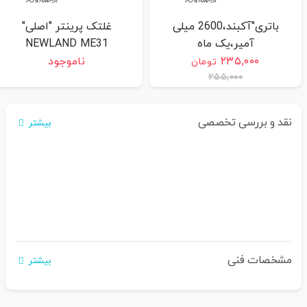
باتری"آکبند،2600 میلی
غلتک پرینتر "اصلی"
آمپر،یک ماه
NEWLAND ME31
گارانتی"NEWLAND ME31
۲۳۵,۰۰۰
ناموجود
تومان
۲۵۵,۰۰۰
نقد و بررسی تخصصی
بیشتر
مشخصات فنی
بیشتر