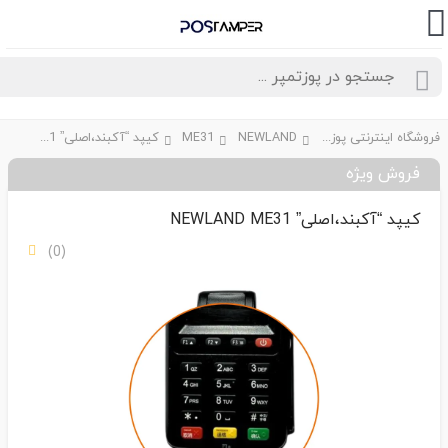
فروشگاه اینترنتی پوزتمپر
NEWLAND
ME31
کیپد “آکبند،اصلی” NEWLAND ME31
فروش ویژه
کیپد “آکبند،اصلی” NEWLAND ME31
(0)