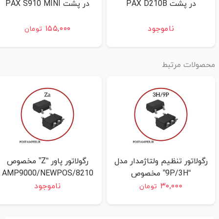
در پشت PAX D210B
در پشت PAX S910 MINI
ناموجود
۱۵۵,۰۰۰
تومان
حصولات مرتبط
رگولاتور تنظیم ولتاژمدار مدل
رگولاتور پاور “Z” مخصوص
“9P/3H” مخصوص
8210/AMP9000/NEWPOS
7210
NEWPOS 7210
۳۰,۰۰۰
ناموجود
تومان