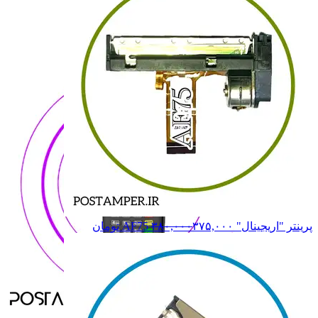
7210
7210
7220
7220
8110
8110
8210
8210
همه دسته بندی های NEWPOS
پرینتر "اریجینال" AF75
۳۷۵,۰۰۰
۳۸۰,۰۰۰
تومان