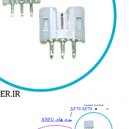
PAX
PAX
AF70
AF70
AF75
AF75
همه دسته بندی های ANFU