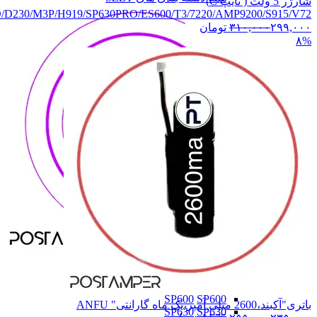
شارژر 5 ولت ( تایپ C)
/D230/M3P/H919/SP630PRO/ES600/T3/7220/AMP9200/S915/V72
۲۹۹,۰۰۰
۳۱۰,۰۰۰
تومان
۸%
SZZT
SZZT
ME31
ME31
SP550
SP550
SP600
SP600
باتری"آکبند،2600 میلی آمپر،یک ماه گارانتی" ANFU
SP630
SP630