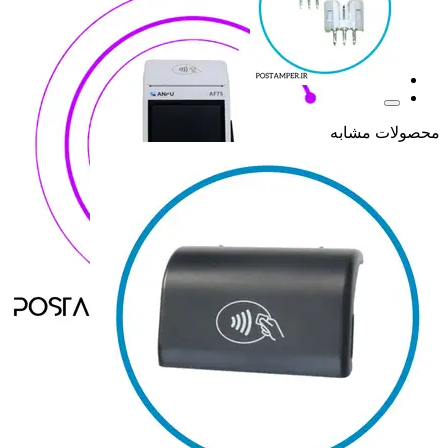
محصولات مشابه
ANFU
ANFU
H9
H9
H919
H919
H9 PRO
H9 PRO
همه دسته بندی های MOREFUN