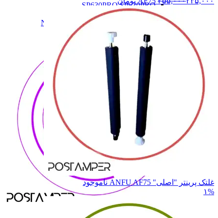
۲۳۵,۰۰۰
۲۵۵,۰۰۰
AF75
تومان
SP630PRO
SP630PRO
SP830
SP830
N900,N910,N510
N900,N910,N510
همه دسته بندی های NEWLAND
غلتک پرینتر "اصلی" ANFU AF75
ناموجود
۱%
NEWLAND
NEWLAND