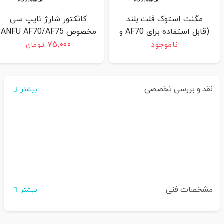
مگنت استوک فلت بلند
کانکتور شارژ تایپ سی
(قابل استفاده برای AF70 و
مخصوص ANFU AF70/AF75
AF75 و H9 و V72)
ناموجود
۷۵,۰۰۰
تومان
نقد و بررسی تخصصی
بیشتر
مشخصات فنی
بیشتر