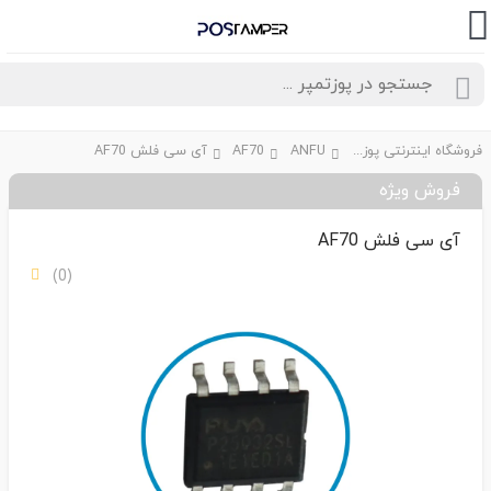
فروشگاه اینترنتی پوزتمپر
ANFU
AF70
آی سی فلش AF70
فروش ویژه
آی سی فلش AF70
(0)