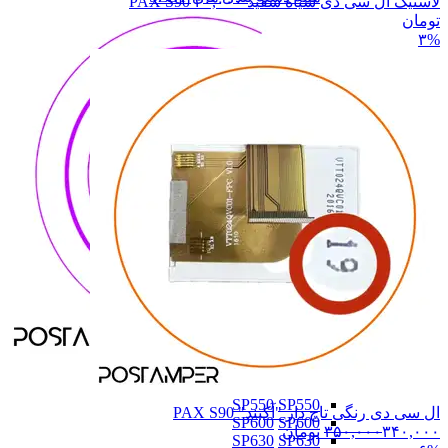
لاستیک ال سی دی سیاه سفید PAX S90
۲۰,۰۰۰
تومان
۳%
SZZT
SZZT
ME31
ME31
SP550
SP550
ال سی دی رنگی تاچ دار "آکبند" PAX S90
SP600
SP600
۳۴۰,۰۰۰
۳۵۰,۰۰۰
تومان
SP630
SP630