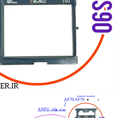
PAX
PAX
AF70
AF70
AF75
AF75
همه دسته بندی های ANFU