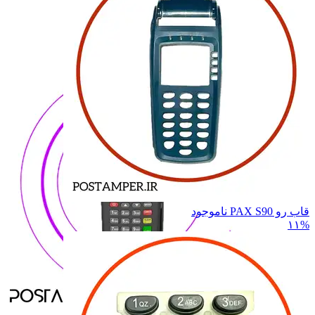
7210
7210
7220
7220
8110
8110
8210
8210
همه دسته بندی های NEWPOS
قاب رو PAX S90
ناموجود
۱۱%