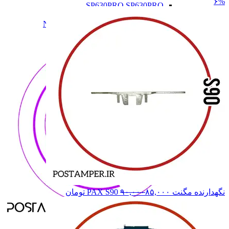
۶%
SP630PRO
SP630PRO
SP830
SP830
N900,N910,N510
N900,N910,N510
همه دسته بندی های NEWLAND
نگهدارنده مگنت PAX S90
۸۵,۰۰۰
۹۰,۰۰۰
تومان
NEWLAND
NEWLAND