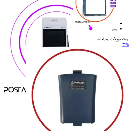
محصولات مشابه
۳%
ANFU
ANFU
H9
H9
H919
H919
H9 PRO
H9 PRO
همه دسته بندی های MOREFUN