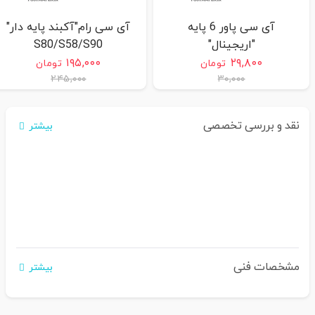
آی سی پاور 6 پایه
آی سی رام"آکبند پایه دار"
"اریجینال"
S80/S58/S90
S58/S80/D210G/D210COMBO/S90
۱۹۵,۰۰۰
۲۹,۸۰۰
تومان
تومان
۲۴۵,۰۰۰
۳۰,۰۰۰
نقد و بررسی تخصصی
بیشتر
مشخصات فنی
بیشتر