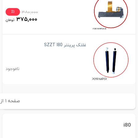
٪۱
۳۸۰,۰۰۰
۳۷۵,۰۰۰
تومان
غلتک پرینتر SZZT I80
ناموجود
صفحه
۱
از
۱
i80