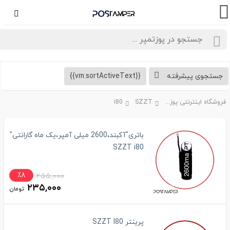
تجوی پیشرفته
{{vm.sortActiveText}}
فروشگاه اینترنتی پوزتمپر
SZZT
i80
باتری"آکبند،2600 میلی آمپر،یک ماه گارانتی"
SZZT i80
٪۸
۲۵۵,۰۰۰
۲۳۵,۰۰۰
تومان
پرینتر SZZT I80